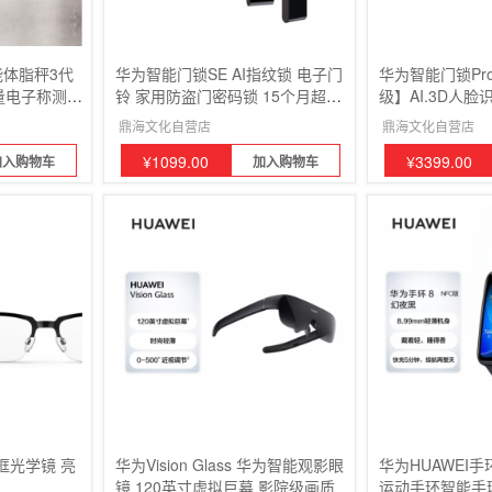
能体脂秤3代
华为智能门锁SE AI指纹锁 电子门
华为智能门锁Pro
量电子称测脂
铃 家用防盗门密码锁 15个月超长
级】AI.3D人脸
续航 NFC电子锁
猫眼 电子锁
鼎海文化自营店
鼎海文化自营店
¥
1099.00
¥
3399.00
加入购物车
加入购物车
框光学镜 亮
华为Vision Glass 华为智能观影眼
华为HUAWEI手
镜 120英寸虚拟巨幕 影院级画质
运动手环智能手环