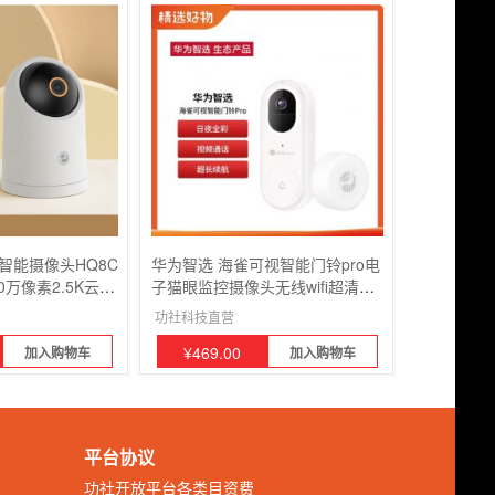
I智能摄像头HQ8C
华为智选 海雀可视智能门铃pro电
0万像素2.5K云台
子猫眼监控摄像头无线wifi超清夜
全景家用
视家用摄像访客识别视频通话
功社科技直营
¥
469.00
加入购物车
加入购物车
平台协议
功社开放平台各类目资费