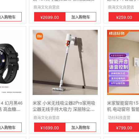
米薄设计 心率
鼎海文化自营店
鼎海文化自营店
¥
2699.00
¥
259.00
加入购物车
加入购物车
 4 幻月黑46
米家 小米无线吸尘器2Pro家用吸
米家智能窗帘1S
话 高血糖风
尘器无线手持大吸力 深层除尘除
机 电动窗帘 智
手表
螨吸拖一体多功能弯折管70分钟
鼎海文化自营店
功社科技直营
长续航
¥
1699.00
¥
799.00
加入购物车
加入购物车