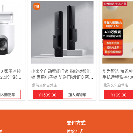
0 家用监控
小米全自动智能门锁 指纹锁智能
华为智选 海雀A
2.5K全彩夜
锁 家用电子锁 防盗门锁NFC 密码
手机远程监控40
报防尘防水
锁黑色
超微光全彩夜视
鼎海文化自营店
鼎海文化自营店
¥
1599.00
¥
169.00
加入购物车
加入购物车
支付方式
铺
付款方式