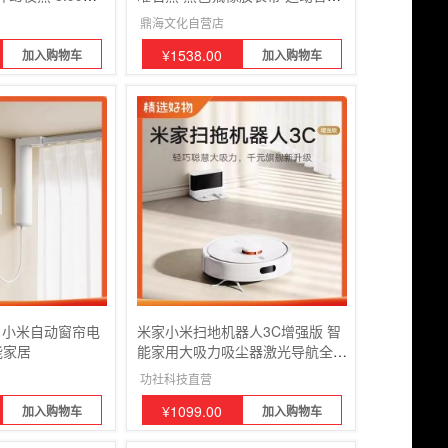
血氧睡眠监测
手表男女血氧心率监测
鼎海文化自营店
¥
1538.00
加入购物车
加入购物车
 小米自动窗帘电
米家小米扫地机器人3C增强版 智
能家居
能家用大吸力吸尘器激光导航全自
动扫拖一体机
功社科技直营
¥
1099.00
加入购物车
加入购物车