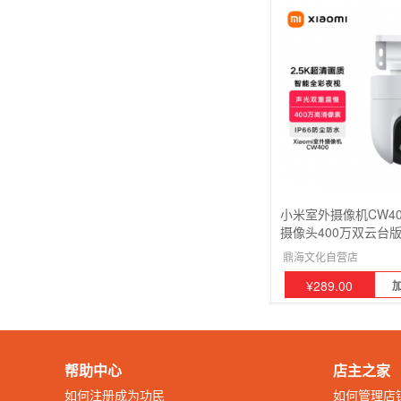
小米室外摄像机CW40
摄像头400万双云台版
视AI人形侦测声光警
鼎海文化自营店
¥
289.00
帮助中心
店主之家
如何注册成为功民
如何管理店