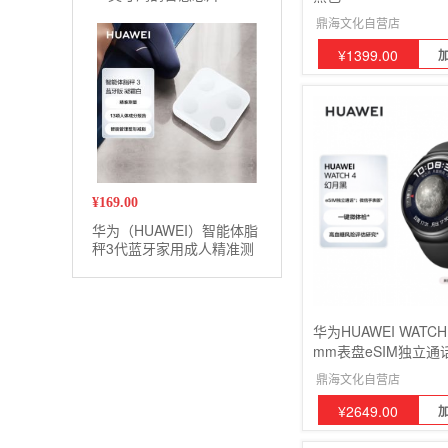
2GB+16GB
鼎海文化自营店
¥
1399.00
¥
169.00
华为（HUAWEI）智能体脂
秤3代蓝牙家用成人精准测
量电子称测脂肪体重
华为HUAWEI WATCH
mm表盘eSIM独立通
险评估研究运动智能
鼎海文化自营店
¥
2649.00