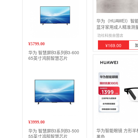
华为（HUAWEI）智
蓝牙家用成人精准测
肪体重
功社科技自营店
¥
5799.00
¥
169.00
华为 智慧屏B3系列B3-600
65英寸鸿鹄智慧芯片
2GB+16GB
¥
3999.00
华为智能眼镜 方形半
华为 智慧屏B3系列B3-500
55英寸鸿鹄智慧芯片
黑色