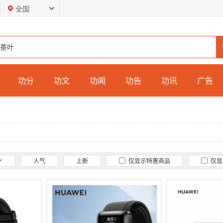
全国
功分
功文
功闻
功告
功讯
广告
人气
上新
仅显示特惠商品
仅显