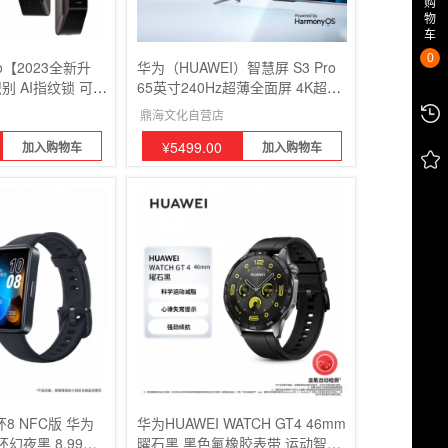
购
物
车
0
【2023全新升
华为（HUAWEI）智慧屏 S3 Pro
识别 AI指纹锁 可视
65英寸240Hz超薄全面屏 4K超高
清智能液晶护眼电视机
鼎海文化自营店
¥
5499.00
加入购物车
加入购物车
环8 NFC版 华为
华为HUAWEI WATCH GT4 46mm
幻夜黑 8.99毫
曜石黑 黑色氟橡胶表带 运动智能