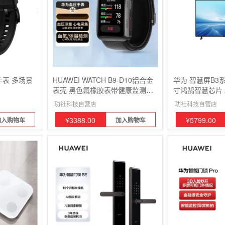
手表 多场景
HUAWEI WATCH B9-D10铝合金
华为 智慧屏B3系列
表壳 黑色氟橡胶表带健康监测手
寸鸿鹄智慧芯片 2
表
功社科技自营店
功社科技自营店
¥
3388.00
¥
5799.00
加入购物车
加入购物车