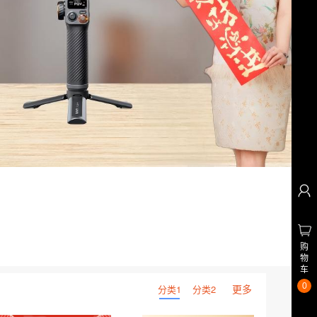
购
物
车
0
更多
分类1
分类2