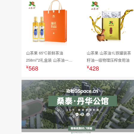
山茶果 65℃新鲜茶油
山茶果 山茶油1L铁罐装茶
258ml*2礼盒装 山茶油一级
籽油一级物理压榨食用油
¥
568
¥
428
冷榨油茶籽油