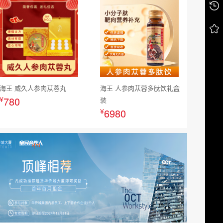
海王 威久人参肉苁蓉丸
海王 人参肉苁蓉多肽饮礼盒
¥
780
装
¥
6980