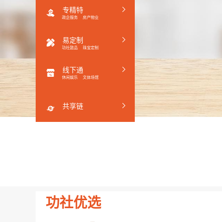
专精特
政企服务
房产物业
易定制
功社懿品
珠宝定制
线下通
休闲娱乐
文体场馆
共享链
功社优选