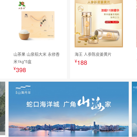
山茶果 山泉稻大米 永修香
海王 人参陈皮姜黄片
¥
188
米1kg*5盒
¥
398