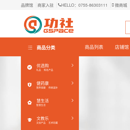
品牌馆
商家入驻
HELLO：0755-86303111
微商城
商品列表
店铺馆
商品分类
优选购
礼品
知名产品
健药康
营养保健
传统滋补
慧生活
智慧生活
文教乐
文创产品
艺术珍藏