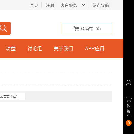
登录
注册
客户服务
站点导航
购物车
(
0
)
功益
讨论组
关于我们
APP应用
示有货商品
购
物
车
0