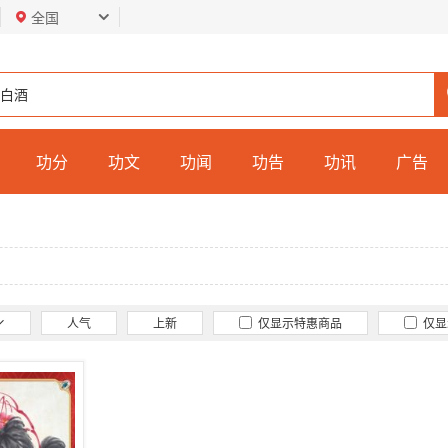
全国
功分
功文
功闻
功告
功讯
广告
人气
上新
仅显示特惠商品
仅显